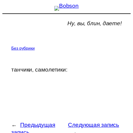
Перейти
к
Ну, вы, блин, даете!
содержимому
Без рубрики
танчики, самолетики:
←
Предыдущая
Следующая запись
запись
→